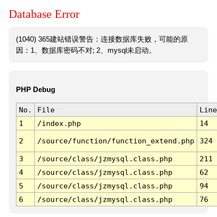
Database Error
(1040) 365建站错误警告：连接数据库失败，可能的原
因：1、数据库密码不对; 2、mysql未启动。
PHP Debug
No.
File
Line
1
/index.php
14
2
/source/function/function_extend.php
324
3
/source/class/jzmysql.class.php
211
4
/source/class/jzmysql.class.php
62
5
/source/class/jzmysql.class.php
94
6
/source/class/jzmysql.class.php
76